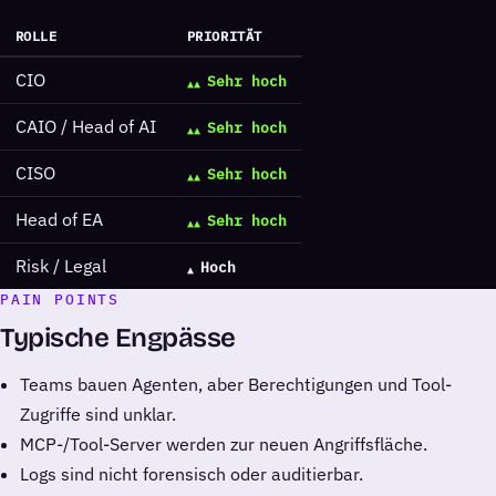
ROLLE
PRIORITÄT
CIO
Sehr hoch
CAIO / Head of AI
Sehr hoch
CISO
Sehr hoch
Head of EA
Sehr hoch
Risk / Legal
Hoch
PAIN POINTS
Typische Engpässe
Teams bauen Agenten, aber Berechtigungen und Tool-
Zugriffe sind unklar.
MCP-/Tool-Server werden zur neuen Angriffsfläche.
Logs sind nicht forensisch oder auditierbar.