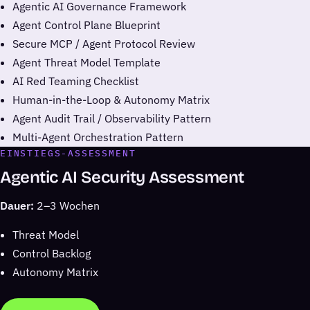
Agentic AI Governance Framework
Agent Control Plane Blueprint
Secure MCP / Agent Protocol Review
Agent Threat Model Template
AI Red Teaming Checklist
Human-in-the-Loop & Autonomy Matrix
Agent Audit Trail / Observability Pattern
Multi-Agent Orchestration Pattern
EINSTIEGS-ASSESSMENT
Agentic AI Security Assessment
Dauer:
2–3 Wochen
Threat Model
Control Backlog
Autonomy Matrix