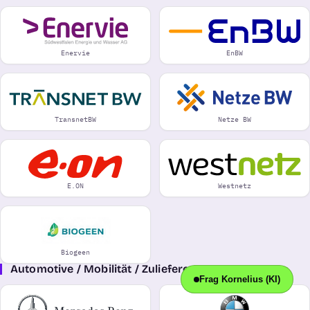
Enervie
EnBW
TransnetBW
Netze BW
E.ON
Westnetz
Biogeen
Automotive / Mobilität / Zulieferer
Frag Kornelius (KI)