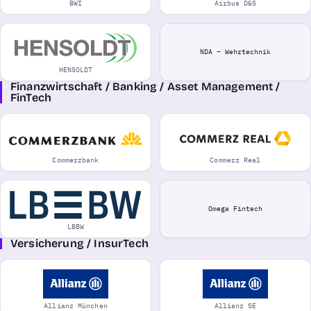
BWI
Airbus D&S
NDA – Wehrtechnik
HENSOLDT
Finanzwirtschaft / Banking / Asset Management /
FinTech
Commerzbank
Commerz Real
Omega Fintech
LBBW
Versicherung / InsurTech
Allianz München
Allianz SE