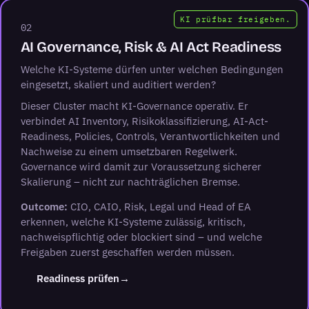
KI prüfbar freigeben.
02
AI Governance, Risk & AI Act Readiness
Welche KI-Systeme dürfen unter welchen Bedingungen
eingesetzt, skaliert und auditiert werden?
Dieser Cluster macht KI-Governance operativ. Er
verbindet AI Inventory, Risikoklassifizierung, AI-Act-
Readiness, Policies, Controls, Verantwortlichkeiten und
Nachweise zu einem umsetzbaren Regelwerk.
Governance wird damit zur Voraussetzung sicherer
Skalierung – nicht zur nachträglichen Bremse.
Outcome:
CIO, CAIO, Risk, Legal und Head of EA
erkennen, welche KI-Systeme zulässig, kritisch,
nachweispflichtig oder blockiert sind – und welche
Freigaben zuerst geschaffen werden müssen.
(öffnet LinkedIn in neuem Tab)
Readiness prüfen
→