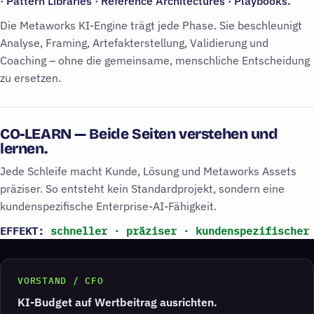
· Pattern Libraries · Reference Architectures · Playbooks.
Die Metaworks KI-Engine trägt jede Phase. Sie beschleunigt
Analyse, Framing, Artefakterstellung, Validierung und
Coaching – ohne die gemeinsame, menschliche Entscheidung
zu ersetzen.
CO-LEARN — Beide Seiten verstehen und
lernen.
Jede Schleife macht Kunde, Lösung und Metaworks Assets
präziser. So entsteht kein Standardprojekt, sondern eine
kundenspezifische Enterprise-AI-Fähigkeit.
EFFEKT:
schneller · präziser · kundenspezifischer
Für wen Metaworks arbeitet
VORSTAND / CFO
KI-Budget auf Wertbeitrag ausrichten.