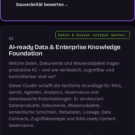
(öffnet LinkedIn in neuem Tab)
Souveränität bewerten
→
Daten & Wissen nutzbar machen.
05
AI-ready Data & Enterprise Knowledge
Foundation
Welche Daten, Dokumente und Wissensobjekte tragen
produktive KI – und wie verlässlich, zugreifbar und
kontrollierbar sind sie?
Dieser Cluster schafft die fachliche Grundlage für RAG,
GenAI, Agenten, Analytics, Governance und
datenbasierte Entscheidungen. Er strukturiert
Datenprodukte, Dokumente, Wissensobjekte,
semantische Schichten, Metadaten, Lineage, Data
Contracts, Zugriffskonzepte und RAG-ready Content
Governance.