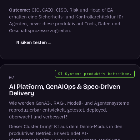
Outcome:
CIO, CAIO, CISO, Risk und Head of EA
erhalten eine Sicherheits- und Kontrollarchitektur für
Agenten, bevor diese produktiv auf Tools, Daten und
Geschäftsprozesse zugreifen.
(öffnet LinkedIn in neuem Tab)
Risiken testen
→
KI-Systeme produktiv betreiben.
07
AI Platform, GenAIOps & Spec-Driven
Delivery
Wie werden GenAI-, RAG-, Modell- und Agentensysteme
reproduzierbar entwickelt, getestet, deployed,
überwacht und verbessert?
Dieser Cluster bringt KI aus dem Demo-Modus in den
produktiven Betrieb. Er verbindet AI-