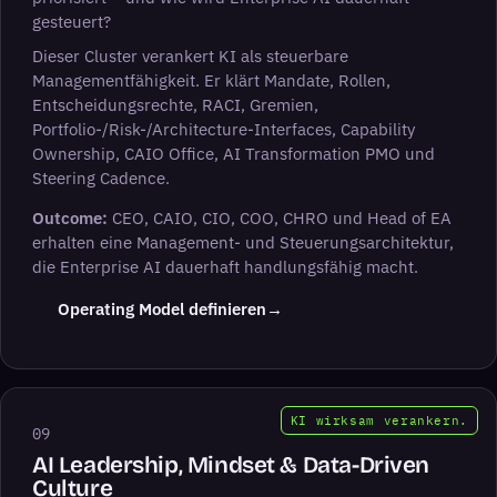
gesteuert?
Dieser Cluster verankert KI als steuerbare
Managementfähigkeit. Er klärt Mandate, Rollen,
Entscheidungsrechte, RACI, Gremien,
Portfolio-/Risk-/Architecture-Interfaces, Capability
Ownership, CAIO Office, AI Transformation PMO und
Steering Cadence.
Outcome:
CEO, CAIO, CIO, COO, CHRO und Head of EA
erhalten eine Management- und Steuerungsarchitektur,
die Enterprise AI dauerhaft handlungsfähig macht.
(öffnet LinkedIn in neuem Tab
Operating Model definieren
→
KI wirksam verankern.
09
AI Leadership, Mindset & Data-Driven
Culture