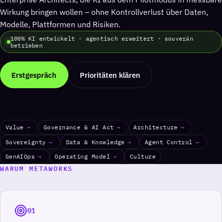
Wirkung bringen wollen – ohne Kontrollverlust über Daten,
Modelle, Plattformen und Risiken.
100% KI entwickelt · agentisch erweitert · souverän
betrieben
Erstgespräch
Prioritäten klären
Value
→
Governance & AI Act
→
Architecture
→
Sovereignty
→
Data & Knowledge
→
Agent Control
→
GenAIOps
→
Operating Model
→
Culture
WARUM METAWORKS
Warum Metaworks
01