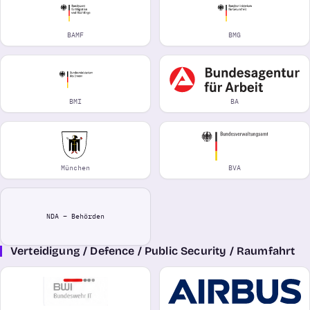
BAMF
BMG
BMI
BA
München
BVA
NDA – Behörden
Verteidigung / Defence / Public Security / Raumfahrt