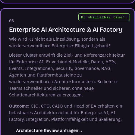
KI skalierbar bauen.
03
Enterprise AI Architecture & AI Factory
Wie wird KI nicht als Einzellösung, sondern als
wiederverwendbare Enterprise-Fähigkeit gebaut?
Dieser Cluster entwirft die Ziel- und Referenzarchitektur
für Enterprise AI. Er verbindet Modelle, Daten, APIs,
Events, Integrationen, Security, Governance, RAG,
Agenten und Plattformbausteine zu
wiederverwendbaren Architekturmustern. So liefern
Teams schneller und sicherer, ohne neue
Schattenarchitekturen zu erzeugen.
Outcome:
CIO, CTO, CAIO und Head of EA erhalten ein
belastbares Architekturzielbild für Enterprise AI, AI
Factory, Integration, Plattformfähigkeit und Skalierung.
(öffnet LinkedIn in neuem 
Architecture Review anfragen
→