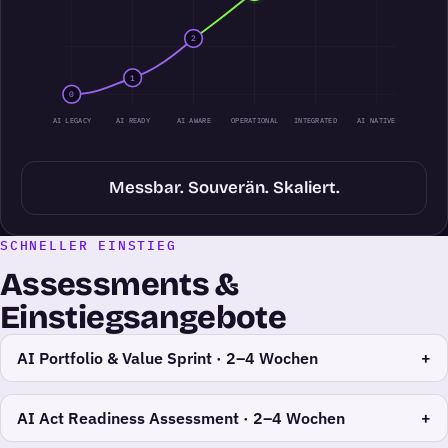
2
1
0
AI LEGACY
AI READY
AI AWARE
OPERATIONAL
INTEGRATED
AI NATIVE
Messbar. Souverän. Skaliert.
SCHNELLER EINSTIEG
Assessments &
Einstiegsangebote
AI Portfolio & Value Sprint ·
2–4 Wochen
AI Act Readiness Assessment ·
2–4 Wochen