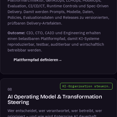
Plattformarchitektur, GenAIOps, LLMOps, ModelOps,
Evaluation, CI/CD/CT, Runtime Controls und Spec-Driven
Delivery. Damit werden Prompts, Modelle, Daten,
Policies, Evaluationsdaten und Releases zu versionierten,
prüfbaren Delivery-Artefakten.
Outcome:
CIO, CTO, CAIO und Engineering erhalten
einen belastbaren Plattformpfad, damit KI-Systeme
reproduzierbar, testbar, auditierbar und wirtschaftlich
betreibbar werden.
(öffnet LinkedIn in neuem Tab)
Plattformpfad definieren
→
KI-Organisation steuern.
08
AI Operating Model & Transformation
Steering
Wer entscheidet, wer verantwortet, wer betreibt, wer
priorisiert – und wie wird Enterprise AI dauerhaft