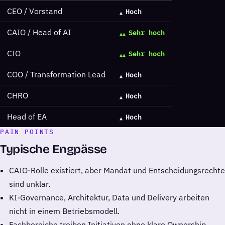
CEO / Vorstand
Hoch
CAIO / Head of AI
Sehr hoch
CIO
Sehr hoch
COO / Transformation Lead
Hoch
CHRO
Hoch
Head of EA
Hoch
PAIN POINTS
Typische Engpässe
CAIO-Rolle existiert, aber Mandat und Entscheidungsrechte
sind unklar.
KI-Governance, Architektur, Data und Delivery arbeiten
nicht in einem Betriebsmodell.
Fachbereiche treiben Initiativen ohne klare Ownership.