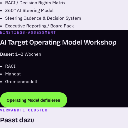
RACI / Decision Rights Matrix
360° AI Steering Model
Steering Cadence & Decision System
Executive Reporting / Board Pack
EINSTIEGS-ASSESSMENT
AI Target Operating Model Workshop
Dauer:
1–2 Wochen
RACI
Mandat
Gremienmodell
Operating Model definieren
VERWANDTE CLUSTER
Passt dazu